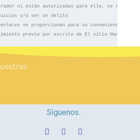
rador ni están autorizadas para ello, se reconocen
uicios y/o ser un delito.

enlaces se proporcionan para su conveniencia para 
timiento previo por escrito de El sitio Martínez.
nuestras
Siguenos.
W
F
T
h
a
w