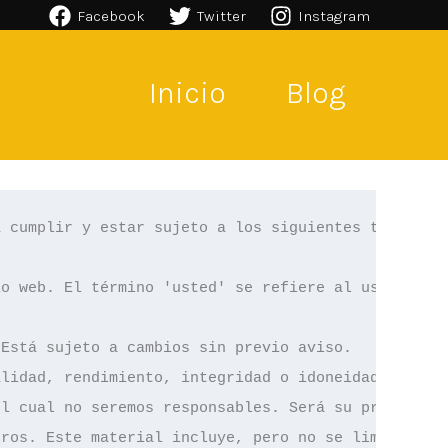
Facebook
Twitter
Instagram
Inicio
Blog
 cumplir y estar sujeto a los siguientes términos 
o web. El término 'usted' se refiere al usuario o 
Está sujeto a cambios sin previo aviso.

lidad, rendimiento, integridad o idoneidad de la 
l cual no seremos responsables. Será su propia res
ros. Este material incluye, pero no se limita a, e