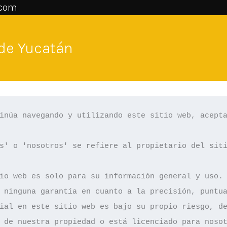
.com
 de Yucatán
inúa navegando y utilizando este sitio web, acepta
s' o 'nosotros' se refiere al propietario del siti
io web es solo para su información general y uso. 
 ninguna garantía en cuanto a la precisión, puntua
ial en este sitio web es bajo su propio riesgo, de
 de nuestra propiedad o está licenciado para nosot