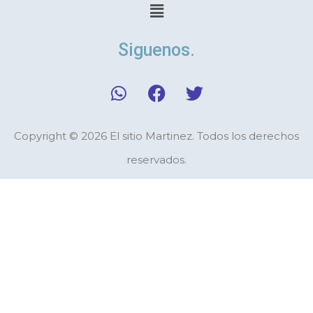
Menú
Siguenos.
W
F
T
h
a
w
a
c
i
t
e
t
Copyright © 2026 El sitio Martinez. Todos los derechos
s
b
t
reservados.
a
o
e
p
o
r
p
k