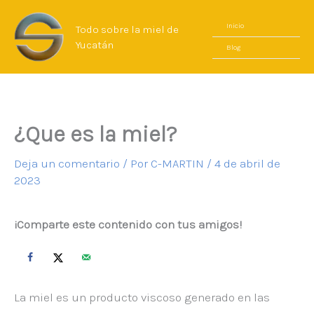
Ir
B
Inicio
Todo sobre la miel de
al
u
Yucatán
Blog
contenido
s
c
a
¿Que es la miel?
r
Deja un comentario
/ Por
C-MARTIN
/
4 de abril de
2023
¡Comparte este contenido con tus amigos!
La miel es un producto viscoso generado en las